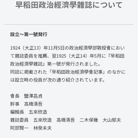
早稻田政治經濟學雜誌について
設立～第一號発行
1924（大正13）年11月5日の政治經濟學部敎授會におい
て雜誌委員を推薦、翌1925（大正14）年5月に『早稻田
政治經濟學雜誌』第一號が発行されました。
同誌に掲載された「早稻田政治經濟學會記事」のなかに
は設立時の役員が次の通り紹介されています。
會長 鹽澤昌貞
幹事 高橋淸吾
編輯長 五來欣造
雜誌委員 五來欣造 高橋淸吾 二木保幾 大山郁夫
阿部賢一 林癸未夫