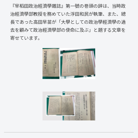
『早稻田政治經濟學雜誌』第一號の巻頭の辞は、当時政
治經濟學部教授を務めていた浮田和民が執筆、また、總
長であった高田早苗が「大學としての政治學經濟學の過
去を顧みて政治經濟學部の使命に及ぶ」と題する文章を
寄せています。